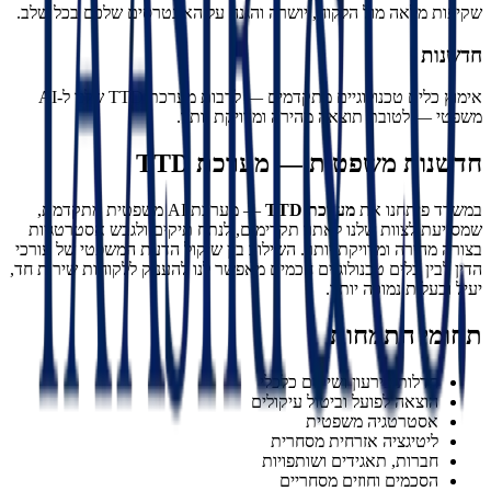
שקיפות מלאה מול הלקוח, יושרה והגנה על האינטרסים שלכם בכל שלב.
חדשנות
אימוץ כלים טכנולוגיים מתקדמים — לרבות מערכת TTD שלנו ל-AI
משפטי — לטובת תוצאה מהירה ומדויקת יותר.
חדשנות משפטית — מערכת TTD
במשרד פיתחנו את
מערכת TTD
— מערכת AI משפטית מתקדמת,
שמסייעת לצוות שלנו לאתר תקדימים, לנתח תיקים ולגבש אסטרטגיות
בצורה מהירה ומדויקת יותר. השילוב בין שיקול הדעת המשפטי של עורכי
הדין לבין כלים טכנולוגיים חכמים מאפשר לנו להעניק ללקוחות שירות חד,
יעיל ובעלות נמוכה יותר.
תחומי התמחות
חדלות פירעון ושיקום כלכלי
הוצאה לפועל וביטול עיקולים
אסטרטגיה משפטית
ליטיגציה אזרחית מסחרית
חברות, תאגידים ושותפויות
הסכמים וחוזים מסחריים