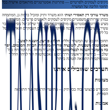
מקיפים לעסקים ולפרטיים — פתרונות אסטרטגיים מותאמים אישית בכל
תחומי הליבה של המשרד.
משרד עורכי דין תאסירי ושות׳
הוא משרד ותיק ומוביל ברמת גן, המתמחה
במתן שירותים משפטיים מקיפים לעסקים ולאנשים פרטיים. המשרד
מציע פתרונות אסטרטגיים מותאמים אישית, תוך שילוב של ניסיון מצטבר
עשיר, חשיבה יצירתית והבנה עמוקה של הצרכים העסקיים והאישיים של
כל לקוח.
תחומי הליבה של המשרד כוללים
חדלות פירעון, הוצאה לפועל,
אסטרטגיה משפטית, ליטיגציה אזרחית-מסחרית, חברות והסכמים, ייפוי
כח מתמשך והנגשה לבעלי מוגבלויות
. המשרד מלווה את לקוחותיו בכל
שלב — מהייעוץ הראשוני, דרך גיבוש האסטרטגיה ועד לניהול ההליך
עצמו וקבלת התוצאה הטובה ביותר.
הערכים שמובילים אותנו
מצוינות
סטנדרט מקצועי גבוה בכל תיק — מהייעוץ הראשון ועד התוצאה
הסופית.
אמינות