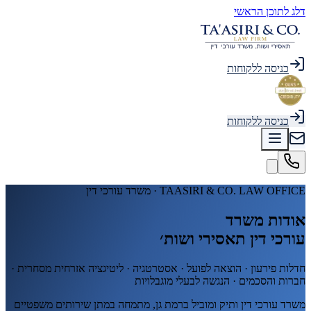
דלג לתוכן הראשי
כניסה ללקוחות
כניסה ללקוחות
TAASIRI & CO. LAW OFFICE · משרד עורכי דין
אודות משרד
עורכי דין תאסירי ושות׳
חדלות פירעון · הוצאה לפועל · אסטרטגיה · ליטיגציה אזרחית מסחרית ·
חברות והסכמים · הנגשה לבעלי מוגבלויות
משרד עורכי דין ותיק ומוביל ברמת גן, מתמחה במתן שירותים משפטיים