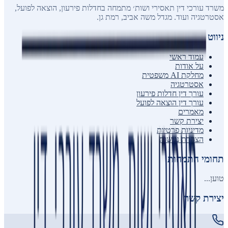
משרד עורכי דין תאסירי ושות׳ מתמחה בחדלות פירעון, הוצאה לפועל,
אסטרטגיה ועוד. מגדל משה אביב, רמת גן.
ניווט
עמוד ראשי
על אודות
מחלקת AI משפטית
אסטרטגיה
עורך דין חדלות פירעון
עורך דין הוצאה לפועל
מאמרים
יצירת קשר
מדיניות פרטיות
הצהרת נגישות
תחומי התמחות
טוען...
יצירת קשר