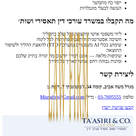
ייפוי כח מתמשך
הנגשה לבעלי מוגבלויות
מה תקבלו במשרד עורכי דין תאסירי ושות׳
ליווי משפטי אישי ומקצועי בכל שלב בתהליך
חשיבה אסטרטגית והתאמת פתרונות לכל לקוח
שימוש בכלי AI משפטיים (מערכת TTD) להאצת ההליך ולשיפור
התוצאה
שקיפות מלאה — אתם תמיד יודעים מה קורה בתיק שלכם
זמינות גבוהה ויחס אנושי לאורך כל הדרך
ליצירת קשר
מגדל משה אביב, קומה 54, ז'בוטינסקי 7, רמת גן
טלפון:
03-7695555
·
מייל:
Misradim@Gmail.com
קבעו פגישת ייעוץ