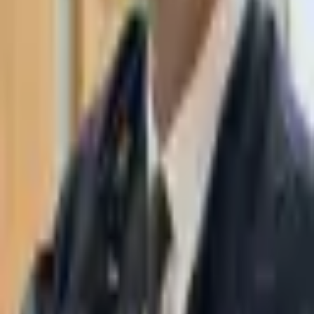
WhatsApp
03-7695555
משרד עורכי דין תאסירי ושות׳ מתמחה בחדלות פירעון, הוצאה לפועל,
אסטרטגיה ועוד. מגדל משה אביב, רמת גן.
ניווט
עמוד ראשי
על אודות
מחלקת AI משפטית
אסטרטגיה