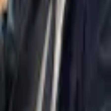
עורך דין חדלות פירעון
עורך דין הוצאה לפועל
מאמרים
יצירת קשר
מדיניות פרטיות
הצהרת נגישות
תחומי התמחות
טוען...
יצירת קשר
037695555
Misradim@Gmail.com
מגדל משה אביב, קומה 54, זבוטינסקי 7 רמת גן
א'–ה' | 09:00–18:00