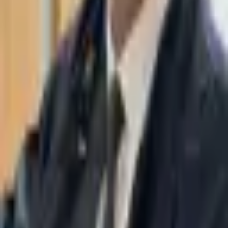
WhatsApp
03-7695555
משרד עורכי דין תאסירי ושות׳ מתמחה בחדלות פירעון, הוצאה לפועל,
אסטרטגיה ועוד. מגדל משה אביב, רמת גן.
ניווט
עמוד ראשי
על אודות
מחלקת AI משפטית
אסטרטגיה
עורך דין חדלות פירעון
עורך דין הוצאה לפועל
מאמרים
יצירת קשר
מדיניות פרטיות
הצהרת נגישות
תחומי התמחות