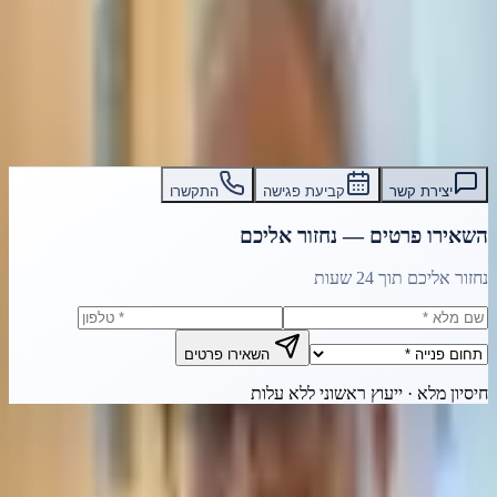
אין דפים בקטגוריה זו כרגע.
עו״ד אסף תאסירי
תאסירי ושות׳ משרד עורכי דין
03-7695555
יצירת קשר
קביעת פגישה
התקשרו
השאירו פרטים — נחזור אליכם
נחזור אליכם תוך 24 שעות
השאירו פרטים
חיסיון מלא · ייעוץ ראשוני ללא עלות
צרו קשר מהיר
חייגו