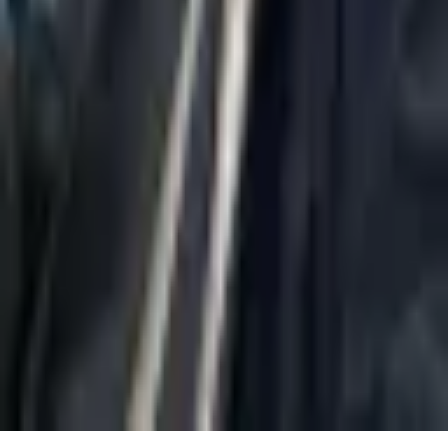
טוען...
יצירת קשר
037695555
Misradim@Gmail.com
מגדל משה אביב, קומה 54, זבוטינסקי 7 רמת גן
א'–ה' | 09:00–18:00
©
כל הזכויות שמורות לתאסירי ושות׳ משרד עורכי דין
משרד עורכי דין רשום בלשכת עורכי הדין בישראל
03-7695555
בשיתוף: