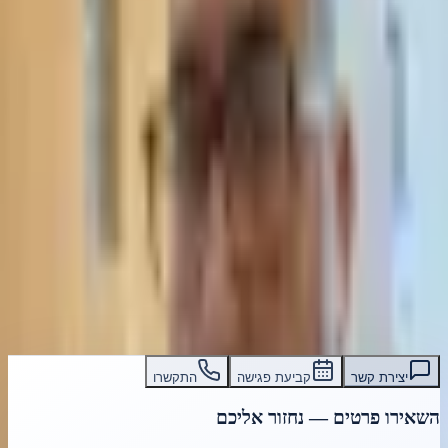
קרא עוד
לקוח מוגבל מיוחד בבנק ישראל — מה
המשמעות ואיך יוצאים
מה זה לקוח מוגבל מיוחד בבנק ישראל? איך יוצאים? ייעוץ משפטי מלא,
הסדרי נושים, חדלות פירעון. משרד תאסירי ושות׳ — 15 שנה ניסיון
בהנגשה וזכויות כלכליות.
קרא עוד
עו״ד אסף תאסירי
תאסירי ושות׳ משרד עורכי דין
03-7695555
יצירת קשר
קביעת פגישה
התקשרו
השאירו פרטים — נחזור אליכם