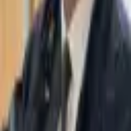
WhatsApp
03-7695555
משרד עורכי דין תאסירי ושות׳ מתמחה בחדלות פירעון, הוצאה לפועל,
אסטרטגיה ועוד. מגדל משה אביב, רמת גן.
ניווט
עמוד ראשי