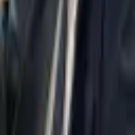
על אודות
מחלקת AI משפטית
אסטרטגיה
עורך דין חדלות פירעון
עורך דין הוצאה לפועל
מאמרים
יצירת קשר
מדיניות פרטיות
הצהרת נגישות
תחומי התמחות
טוען...
יצירת קשר
037695555
Misradim@Gmail.com
מגדל משה אביב, קומה 54, זבוטינסקי 7 רמת גן