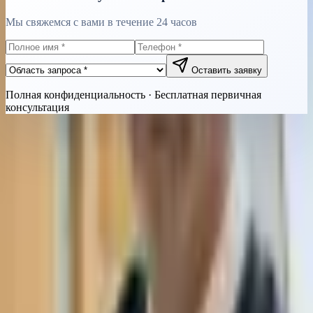
Мы свяжемся с вами в течение 24 часов
Оставить заявку
Полная конфиденциальность · Бесплатная первичная
консультация
Быстрая связь
Позвонить