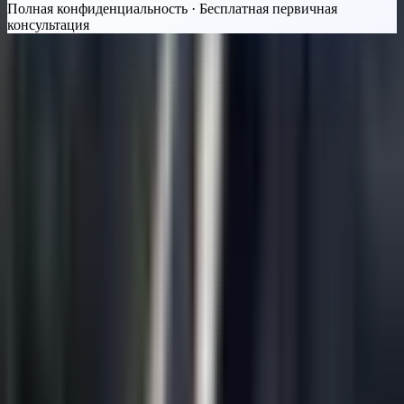
Полная конфиденциальность · Бесплатная первичная
консультация
Быстрая связь
Позвонить