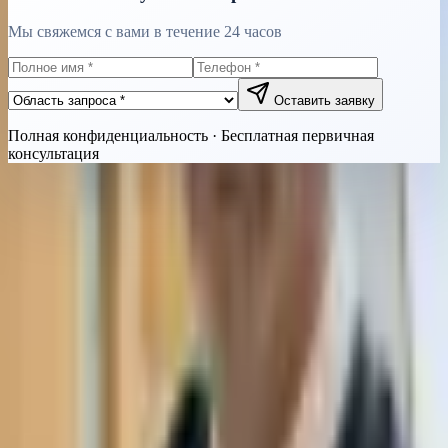
Мы свяжемся с вами в течение 24 часов
Оставить заявку
Полная конфиденциальность · Бесплатная первичная
консультация
Быстрая связь
Позвонить