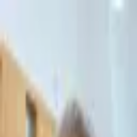
דלג לתוכן הראשי
Личный кабинет
Личный кабинет
Главная
/
Компании и корпорации
Компании и корпорации
Текущее консультирование компаний, ликвидация, закон об
акционерных обществах, управление юридическими рисками
и восстановление бизнеса.