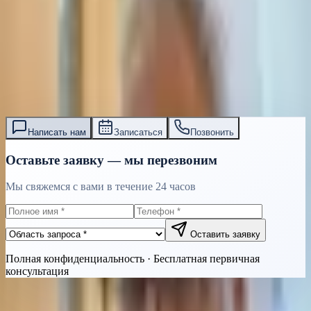
В этом разделе пока нет страниц.
עו״ד אסף תאסירי
תאסירי ושות׳ משרד עורכי דין
03-7695555
Написать нам
Записаться
Позвонить
Оставьте заявку — мы перезвоним
Мы свяжемся с вами в течение 24 часов
Оставить заявку
Полная конфиденциальность · Бесплатная первичная
консультация
Быстрая связь