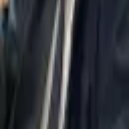
Политика конфиденциальности
Заявление о доступности
Практики
Загрузка...
Контакты
037695555
Misradim@Gmail.com
Башня Моше Авив, 54 этаж, ул. Жаботинского 7, Рамат-Ган
Вс–Чт | 09:00–18:00
©
Все права защищены — адвокатское бюро Taasiri & Partners
Адвокатская фирма, зарегистрированная в Адвокатской
палате Израиля
03-7695555