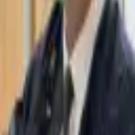
WhatsApp
03-7695555
Адвокатская фирма Таасири и партнёры специализируется на
банкротстве, исполнительном производстве, юридической
стратегии, судебных процессах и многом другом. Башня
Моше Авив, Рамат-Ган.
Навигация
Главная
О нас
Отдел правовых AI
Юридическая стратегия
Адвокат по банкротству
Адвокат исполнительное производство
Статьи
Связаться с нами