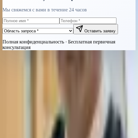
Мы свяжемся с вами в течение 24 часов
Оставить заявку
Полная конфиденциальность · Бесплатная первичная
консультация
Быстрая связь
Позвонить