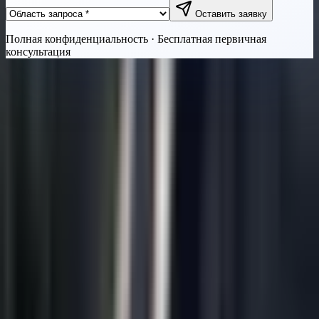
Оставить заявку
Полная конфиденциальность · Бесплатная первичная
консультация
Быстрая связь
Позвонить