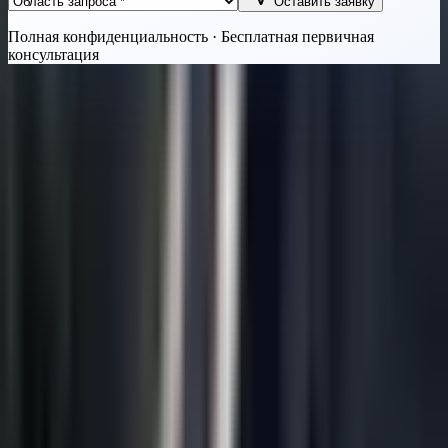
Оставить заявку
Полная конфиденциальность · Бесплатная первичная
консультация
Быстрая связь
Позвонить