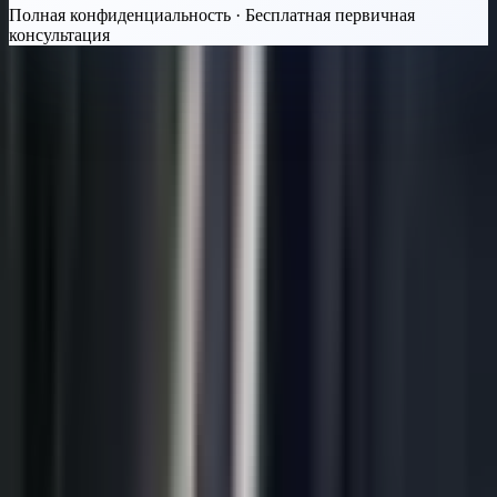
Полная конфиденциальность · Бесплатная первичная
консультация
Быстрая связь
Позвонить