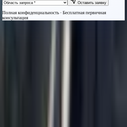
Оставить заявку
Полная конфиденциальность · Бесплатная первичная
консультация
Быстрая связь
Позвонить