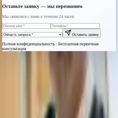
Оставьте заявку — мы перезвоним
Мы свяжемся с вами в течение 24 часов
Оставить заявку
Полная конфиденциальность · Бесплатная первичная
консультация
Быстрая связь
Позвонить