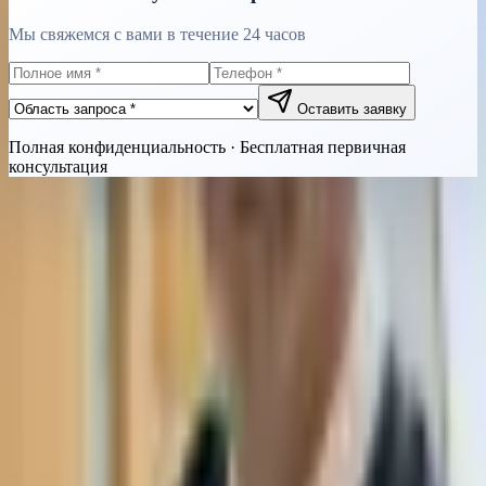
Мы свяжемся с вами в течение 24 часов
Оставить заявку
Полная конфиденциальность · Бесплатная первичная
консультация
Быстрая связь
Позвонить