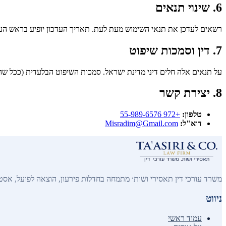
6. שינוי תנאים
רשאים לעדכן את תנאי השימוש מעת לעת. תאריך העדכון יופיע בראש העמ
7. דין וסמכות שיפוט
על תנאים אלה חלים דיני מדינת ישראל. סמכות השיפוט הבלעדית (ככל ש
8. יצירת קשר
טלפון:
+972 55-989-6576
דוא"ל:
Misradim@Gmail.com
משרד עורכי דין תאסירי ושות׳ מתמחה בחדלות פירעון, הוצאה לפועל, אסטר
ניווט
עמוד ראשי