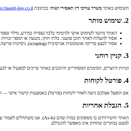
השימוש באתר
משרד עורכי דין תאסירי ושות׳
בכתובת
s://taasiri-law.co.il
2. שימוש מותר
האתר מיועד לשימוש אישי ולגיטימי בלבד (צפייה במידע, מילוי טפסי
אסור להעלות לאתר תוכן פוגעני, בלתי חוקי, מטעה או המפר זכויות 
אסור לבצע סריקה אוטומטית אגרסיבית (scraping), ניסיונות פריצה, או שימוש שמכביד על התשתית.
3. קניין רוחני
זכויות היוצרים, הסימנים המסחריים והתכנים באתר שייכים למפעיל או לב
4. פורטל לקוחות
אם הופעל אצלכם גישה לאזור לקוחות (פורטל) באמצעות קישור אישי — חו
5. הגבלת אחריות
האתר והשירותים בו מסופקים כמו
למעט במקרים שהחוק אינו מאפשר להגבילם.