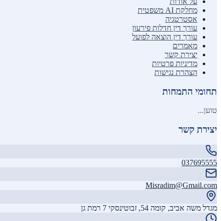
על אודות
מחלקת AI משפטית
אסטרטגיה
עורך דין חדלות פירעון
עורך דין הוצאה לפועל
מאמרים
יצירת קשר
מדיניות פרטיות
הצהרת נגישות
תחומי התמחות
טוען...
יצירת קשר
037695555
Misradim@Gmail.com
מגדל משה אביב, קומה 54, זבוטינסקי 7 רמת גן