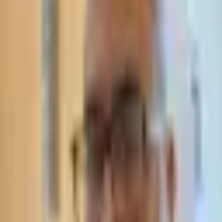
משרד עורכי דין תאסירי ושות׳ מספק ייעוץ משפטי מקצועי בדיני צוואות
וירושה בישראל. ייעוץ צוואות, עדכון צוואה, ירושה משפטית. התקשרו:
03-7695555
Read More
AI Legal Solutions | משרד עורכי דין תאסירי
- Legal Tech
Advanced AI legal technology for law firms. Document analysis,
automation & smart legal solutions. English-speaking team in Ramat
Gan. Call 03-7695555.
Read More
Consumer Rights Israel | דיני צרכנות - Law
Firm Tassiri
Expert consumer law attorney in Israel. Learn your rights under
Israeli Consumer Protection Law. Free consultation with
experienced legal team. Call 03-7695555.