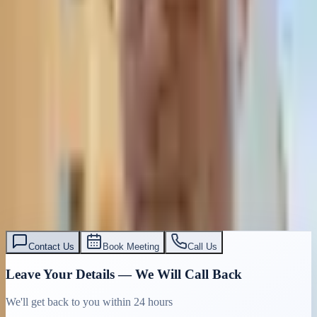
Read More
ביטול חשבון מוגבל בישראל | עו״ד אסף תאסירי
מדריך מלא לביטול חשבון מוגבל בישראל. תהליך, עלויות, זכויות
משפטיות. התייעצות חינם עם עורך דין מומחה.
Read More
עו״ד אסף תאסירי
תאסירי ושות׳ משרד עורכי דין
03-7695555
Contact Us
Book Meeting
Call Us
Leave Your Details — We Will Call Back
We'll get back to you within 24 hours