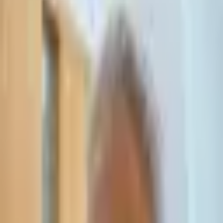
Property Tax Relief Israel | Conditions &
Legal Process 2026
Expert guide to property tax relief (הנחת מס רכוש) in Israel. Learn
conditions, procedures, benefits & exemptions. Free consultation
with experienced attorney.
Read More
National Insurance Exemption Israel |
Legal Guide & Rights 2026
Comprehensive guide to פטור מביטוח לאומי (national insurance
exemption) in Israel. Learn eligibility, procedures, rights, and costs.
Expert legal advice from עו"ד אסף תאסירי.
Read More
דיני צוואות וירושה בישראל | ייעוץ משפטי
מקצועי