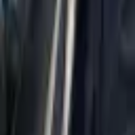
About Us
AI Legal Department
Legal Strategy
Insolvency Lawyer
Enforcement Lawyer
Articles
Contact Us
Privacy Policy
Accessibility Statement
Practice Areas
Loading...
Contact
037695555
Misradim@Gmail.com
Moshe Aviv Tower, 54th Floor, 7 Jabotinsky St., Ramat Gan