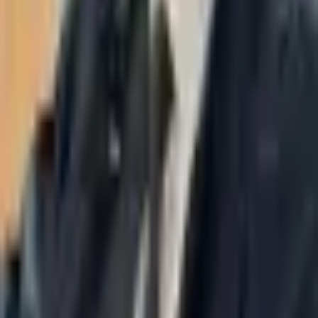
WhatsApp
03-7695555
Taasiri & Co. Law Firm specializes in insolvency, enforcement
proceedings, strategy, litigation and more. Moshe Aviv Tower,
Ramat Gan.
Navigation
Home