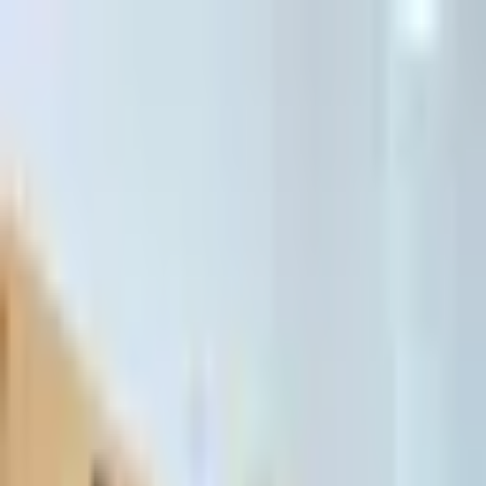
דלג לתוכן הראשי
Client Portal
Client Portal
Home
/
General Articles
General Articles
Legal articles, updates and insights on insolvency, debt and civil
litigation matters.