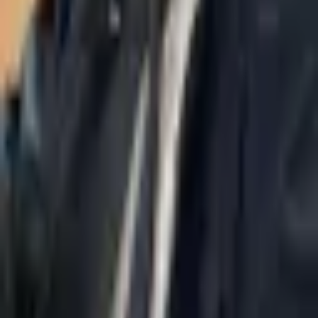
Главная
О нас
Отдел правовых AI
Юридическая стратегия
Адвокат по банкротству
Адвокат исполнительное производство
Статьи
Связаться с нами
Политика конфиденциальности
Заявление о доступности
Практики
Загрузка...
Контакты
037695555
Misradim@Gmail.com
Башня Моше Авив, 54 этаж, ул. Жаботинского 7, Рамат-Ган