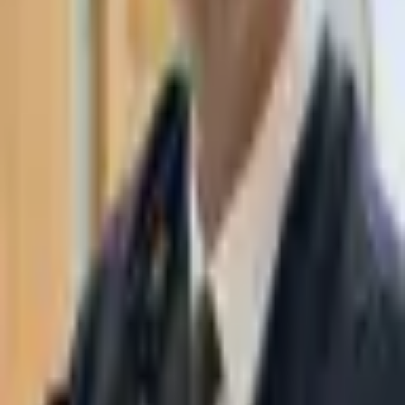
WhatsApp
03-7695555
Адвокатская фирма Таасири и партнёры специализируется на
банкротстве, исполнительном производстве, юридической
стратегии, судебных процессах и многом другом. Башня
Моше Авив, Рамат-Ган.
Навигация