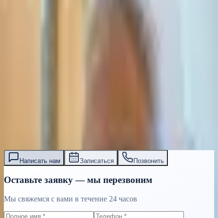
Договоры и соглашения: юридическое
консультирование | Тасири
Профессиональное консультирование по составлению,
анализу и защите договоров в Израиле. Опыт 15+ лет.
Бесплатная консультация с адвокатом.
Читать далее
עו״ד אסף תאסירי
תאסירי ושות׳ משרד עורכי דין
03-7695555
Написать нам
Записаться
Позвонить
Оставьте заявку — мы перезвоним
Мы свяжемся с вами в течение 24 часов