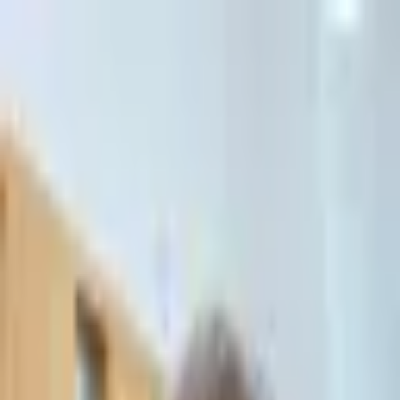
דלג לתוכן הראשי
Личный кабинет
Личный кабинет
Главная
/
Соглашения и контракты
Соглашения и контракты
Составление, проверка и анализ контрактов, соглашений о
партнерстве и юридических документов.