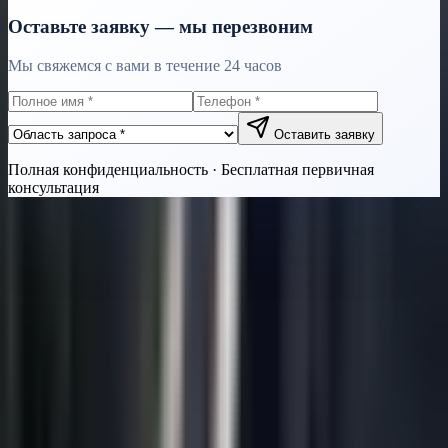
Оставьте заявку — мы перезвоним
Мы свяжемся с вами в течение 24 часов
Оставить заявку
Полная конфиденциальность · Бесплатная первичная
консультация
Быстрая связь
Позвонить