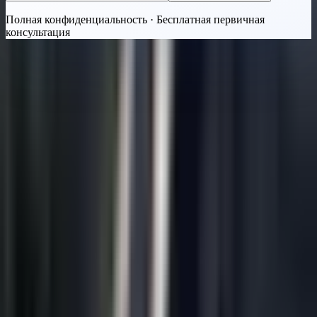
Полная конфиденциальность · Бесплатная первичная
консультация
Быстрая связь
Позвонить